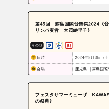
第45回 霧島国際音楽祭2024《音楽
リンバ奏者 大茂絵里子》
その他
日時
2024年8月3日（
会場
鹿児島
霧島国際
フェスタサマーミューザ KAWAS
の祭典》