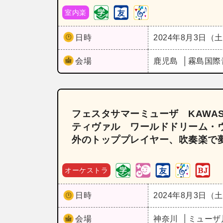
室内楽
日時
2024年8月3日（
会場
鹿児島
霧島国際
フェスタサマーミューザ KAWAS
ティヴァル ワールドドリーム・
外のトッププレイヤー、吹奏楽で
オーケストラ
日時
2024年8月3日（
会場
神奈川
ミューザ