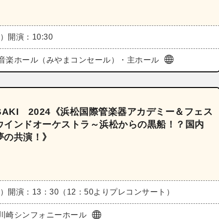
土）
開演：10:30
音楽ホール（みやまコンセール）・主ホール
AKI 2024《浜松国際管楽器アカデミー＆フェス
ウインドオーケストラ～浜松からの黒船！？国内
夢の共演！》
土）
開演：13：30（12：50よりプレコンサート）
川崎シンフォニーホール