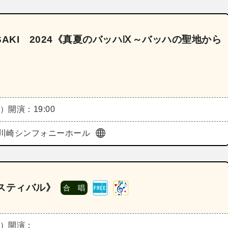
AKI 2024《真夏のバッハⅨ～バッハの聖地から
土）
開演：19:00
川崎シンフォニーホール
スティバル》
合 唱
日）
開演：