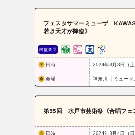
フェスタサマーミューザ KAWAS
若き天才が降臨》
鍵盤楽器
日時
2024年8月3日（
会場
神奈川
ミューザ
第55回 水戸市芸術祭《合唱フェ
日時
2024年8月4日（