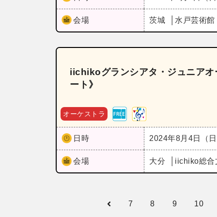
会場
茨城
水戸芸術館
iichikoグランシアタ・ジュニ
ート》
オーケストラ
日時
2024年8月4日（
会場
大分
iichik
7
8
9
10