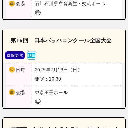
会場
石川
石川県立音楽堂・交流ホール
第15回 日本バッハコンクール全国大会
鍵盤楽器
日時
2025年2月16日（日）
開演：10:30
会場
東京
王子ホール