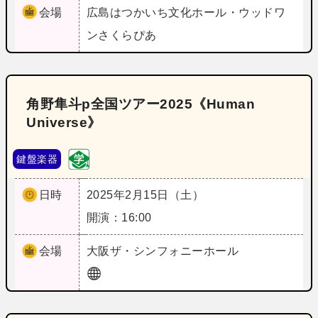
会場
広島
はつかいち文化ホール・ウッドワ
ンさくらぴあ
角野隼斗p全国ツアー2025《Human
Universe》
鍵盤楽器
日時
2025年2月15日（土）
開演：16:00
会場
大阪
ザ・シンフォニーホール