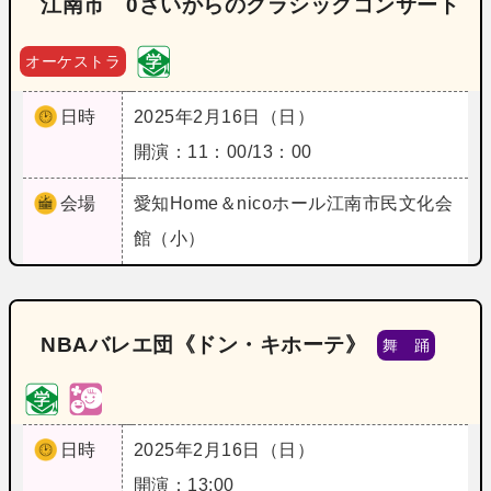
江南市 0さいからのクラシックコンサート
オーケストラ
日時
2025年2月16日（日）
開演：11：00/13：00
会場
愛知
Home＆nicoホール江南市民文化会
館（小）
NBAバレエ団《ドン・キホーテ》
舞 踊
日時
2025年2月16日（日）
開演：13:00