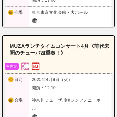
開演：19:00
会場
東京
東京文化会館・大ホール
MUZAランチタイムコンサート4月《前代未
聞のチューバ四重奏！》
室内楽
日時
2025年4月8日（火）
開演：12:10
会場
神奈川
ミューザ川崎シンフォニーホー
ル