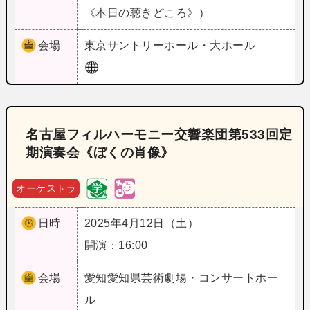
《本日の聴きどころ》）
会場
東京
サントリーホール・大ホール
名古屋フィルハーモニー交響楽団第533回定
期演奏会《ぼくの肖像》
オーケストラ
日時
2025年4月12日（土）
開演：16:00
会場
愛知
愛知県芸術劇場・コンサートホー
ル