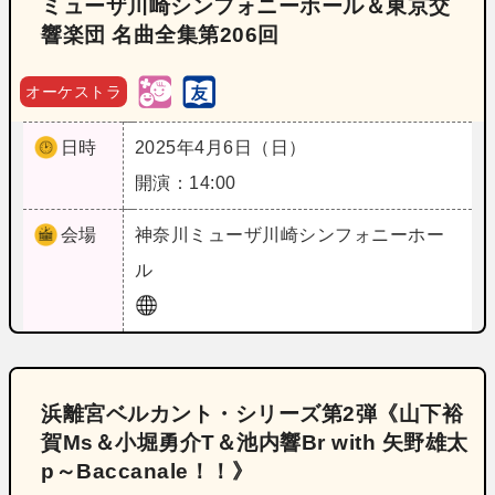
ミューザ川崎シンフォニーホール＆東京交
響楽団 名曲全集第206回
オーケストラ
日時
2025年4月6日（日）
開演：14:00
会場
神奈川
ミューザ川崎シンフォニーホー
ル
浜離宮ベルカント・シリーズ第2弾《山下裕
賀Ms＆小堀勇介T＆池内響Br with 矢野雄太
p～Baccanale！！》