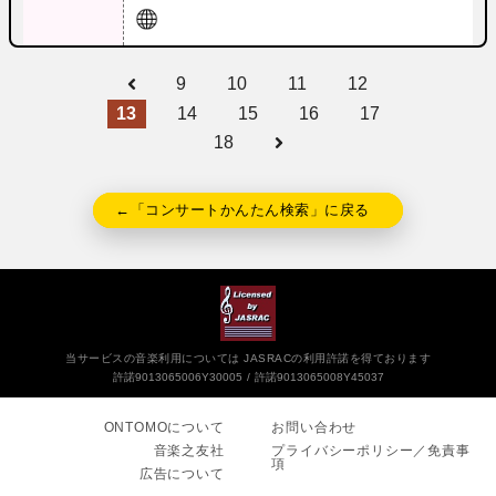
9
10
11
12
13
14
15
16
17
18
←「コンサートかんたん検索」に戻る
当サービスの音楽利用については JASRACの利用許諾を得ております
許諾9013065006Y30005
許諾9013065008Y45037
ONTOMOについて
お問い合わせ
音楽之友社
プライバシーポリシー／免責事
項
広告について