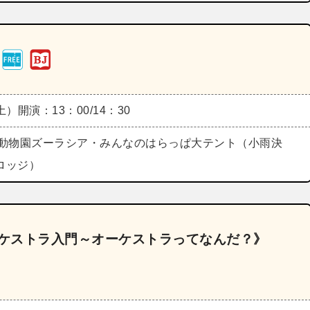
（土）
開演：13：00/14：30
動物園ズーラシア・みんなのはらっぱ大テント（小雨決
ロッジ）
ーケストラ入門～オーケストラってなんだ？》