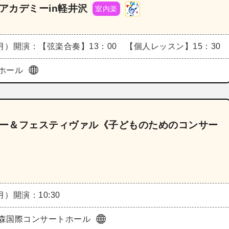
アカデミーin軽井沢
室内楽
（月）
開演：【弦楽合奏】13：00 【個人レッスン】15：30
ホール
ミー＆フェスティヴァル《子どものためのコンサー
（月）
開演：10:30
森国際コンサートホール