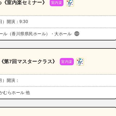
がわ《室内楽セミナー》
室内楽
（日）
開演：9:30
ール（香川県県民ホール）・大ホール
4《第7回マスタークラス》
室内楽
（月）
開演：
かむらホール 他