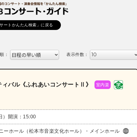
サートかんたん検索」に戻る
順：
表示件数：
スティバル《ふれあいコンサートⅡ》
室内楽
（日）
開演：15:00
ニーホール（松本市音楽文化ホール）・メインホール