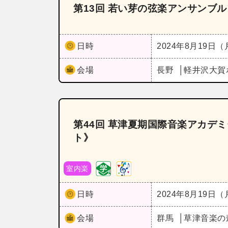
第13回 若い芽の弦楽アンサンブル
日時
2024年8月19日
会場
長野
軽井沢大賀
第44回 草津夏期国際音楽アカデ
ト》
室内楽
日時
2024年8月19日
会場
群馬
草津音楽の