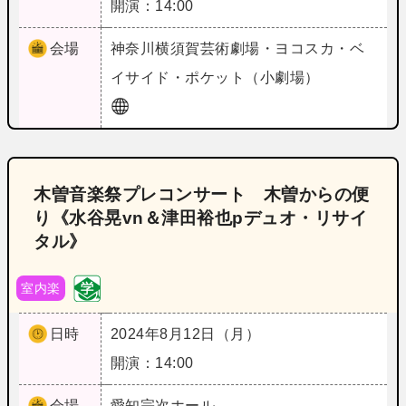
開演：14:00
会場
神奈川
横須賀芸術劇場・ヨコスカ・ベ
イサイド・ポケット（小劇場）
木曽音楽祭プレコンサート 木曽からの便
り《水谷晃vn＆津田裕也pデュオ・リサイ
タル》
室内楽
日時
2024年8月12日（月）
開演：14:00
会場
愛知
宗次ホール