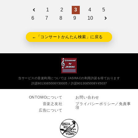
1
2
3
4
5
6
7
8
9
10
←「コンサートかんたん検索」に戻る
当サービスの音楽利用については JASRACの利用許諾を得ております
許諾9013065006Y30005
許諾9013065008Y45037
ONTOMOについて
お問い合わせ
音楽之友社
プライバシーポリシー／免責事
項
広告について