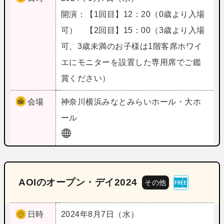
開演：【1回目】12：20（0歳より入場
可） 【2回目】15：00（3歳より入場
可、3歳未満のお子様は1階客席ホワイ
エにモニターを設置した専用席でご鑑
賞ください）
会場
神奈川
横浜みなとみらいホール・大ホ
ール
AOIのオープン・デイ2024
その他
日時
2024年8月7日（水）