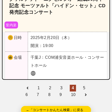
記念 モーツァルト「ハイドン・セット」CD
発売記念コンサート
室内楽
日時
2025年2月20日（木）
開演：19:00
会場
千葉
J：COM浦安音楽ホール・コンサー
トホール
1
2
3
4
5
6
7
8
9
10
←「コンサートかんたん検索」に戻る