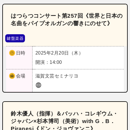
はつらつコンサート第257回《世界と日本の
名曲をパイプオルガンの響きにのせて》
鍵盤楽器
日時
2025年2月20日（木）
開演：14:00
会場
滋賀
文芸セミナリヨ
鈴木優人（指揮）＆バッハ・コレギウム・
ジャパン×杉本博司（美術）with G．B．
Piranesi《ドン・ジョヴァンニ》