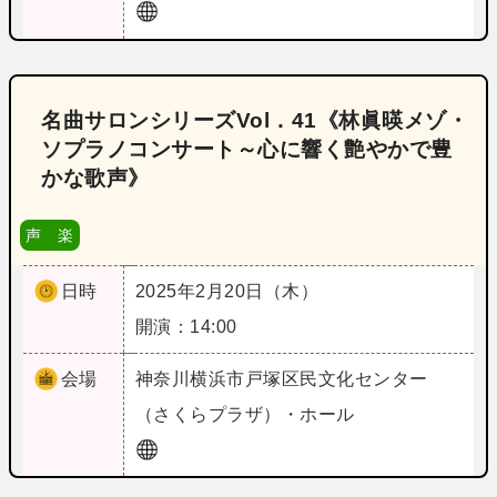
名曲サロンシリーズVol．41《林眞暎メゾ・
ソプラノコンサート～心に響く艶やかで豊
かな歌声》
声 楽
日時
2025年2月20日（木）
開演：14:00
会場
神奈川
横浜市戸塚区民文化センター
（さくらプラザ）・ホール