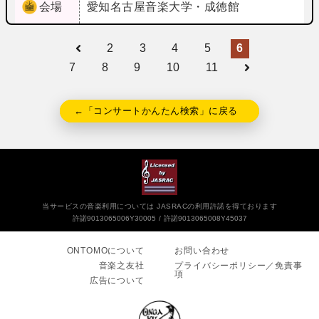
会場
愛知
名古屋音楽大学・成徳館
2
3
4
5
6
7
8
9
10
11
←「コンサートかんたん検索」に戻る
当サービスの音楽利用については JASRACの利用許諾を得ております
許諾9013065006Y30005
許諾9013065008Y45037
ONTOMOについて
お問い合わせ
音楽之友社
プライバシーポリシー／免責事
項
広告について