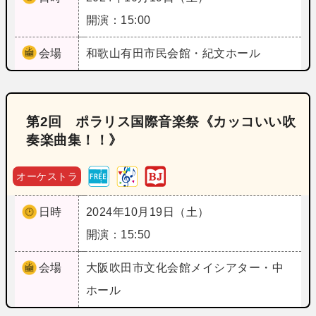
開演：15:00
会場
和歌山
有田市民会館・紀文ホール
第2回 ポラリス国際音楽祭《カッコいい吹
奏楽曲集！！》
オーケストラ
日時
2024年10月19日（土）
開演：15:50
会場
大阪
吹田市文化会館メイシアター・中
ホール