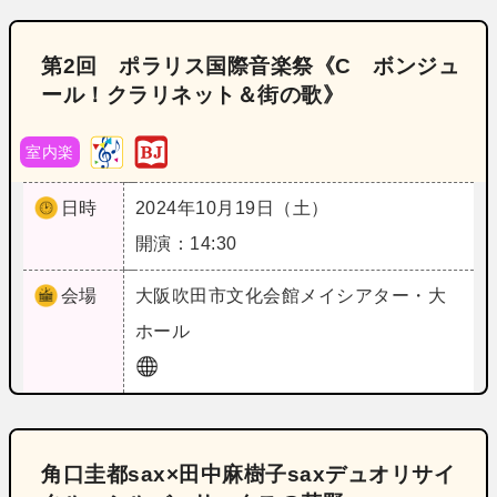
第2回 ポラリス国際音楽祭《C ボンジュ
ール！クラリネット＆街の歌》
室内楽
日時
2024年10月19日（土）
開演：14:30
会場
大阪
吹田市文化会館メイシアター・大
ホール
角口圭都sax×田中麻樹子saxデュオリサイ