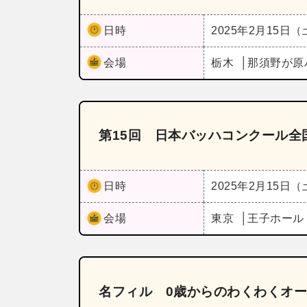
日時
2025年2月15日
会場
栃木
那須野が原
第15回 日本バッハコンクール全
日時
2025年2月15日
会場
東京
王子ホー
名フィル 0歳からのわくわくオ