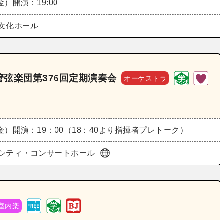
（金）
開演：19:00
文化ホール
弦楽団第376回定期演奏会
オーケストラ
（金）
開演：19：00（18：40より指揮者プレトーク）
シティ・コンサートホール
室内楽