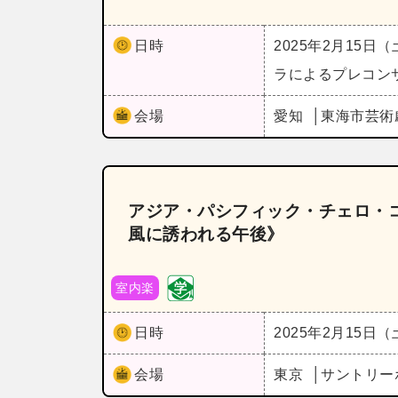
日時
2025年2月15日
ラによるプレコン
会場
愛知
東海市芸術
アジア・パシフィック・チェロ・コ
風に誘われる午後》
室内楽
日時
2025年2月15日
会場
東京
サントリー