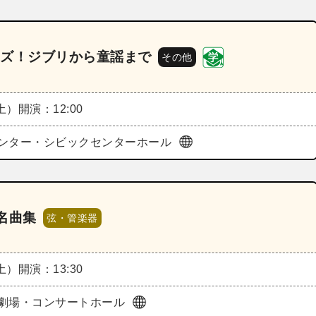
ャズ！ジブリから童謡まで
その他
（土）
開演：12:00
ンター・シビックセンターホール
名曲集
弦・管楽器
（土）
開演：13:30
劇場・コンサートホール