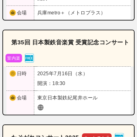
会場
兵庫
metro＋（メトロプラス）
第35回 日本製鉄音楽賞 受賞記念コンサート
室内楽
日時
2025年7月16日（水）
開演：18:30
会場
東京
日本製鉄紀尾井ホール