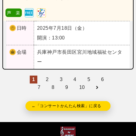
声 楽
日時
2025年7月18日（金）
開演：13:00
会場
兵庫
神戸市長田区宮川地域福祉センタ
ー
1
2
3
4
5
6
7
8
9
10
←「コンサートかんたん検索」に戻る