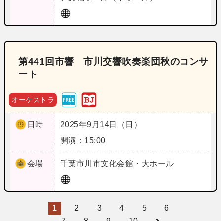
第441回市響 市川交響吹奏楽団秋のコンサ
ート
オーケストラ
日時
2025年9月14日（日）
開演：15:00
会場
千葉
市川市文化会館・大ホール
1
2
3
4
5
6
7
8
9
10