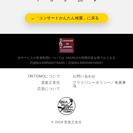
←「コンサートかんたん検索」に戻る
当サービスの音楽利用については JASRACの利用許諾を得ております
許諾9013065006Y30005
許諾9013065008Y45037
ONTOMOについて
お問い合わせ
音楽之友社
プライバシーポリシー／免責事
項
広告について
© 2018 音楽之友社