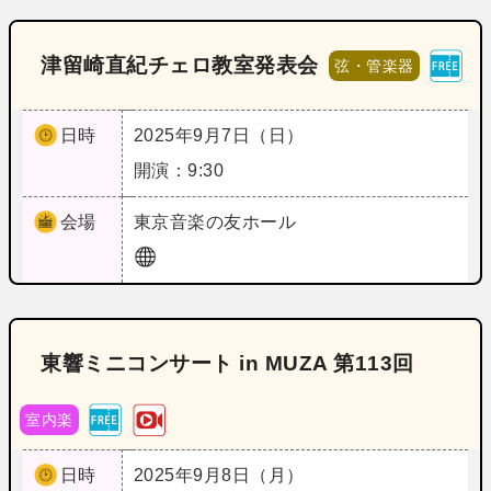
津留崎直紀チェロ教室発表会
弦・管楽器
日時
2025年9月7日（日）
開演：9:30
会場
東京
音楽の友ホール
東響ミニコンサート in MUZA 第113回
室内楽
日時
2025年9月8日（月）