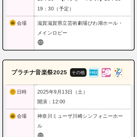
19：30（予定）
会場
滋賀
滋賀県立芸術劇場びわ湖ホール・
メインロビー
プラチナ音楽祭2025
その他
日時
2025年9月13日（土）
開演：12:00
会場
神奈川
ミューザ川崎シンフォニーホー
ル