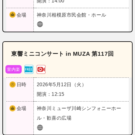
開演：14:00
会場
神奈川
相模原市民会館・ホール
東響ミニコンサート in MUZA 第117回
室内楽
日時
2026年5月12日（火）
開演：12:15
会場
神奈川
ミューザ川崎シンフォニーホー
ル・歓喜の広場