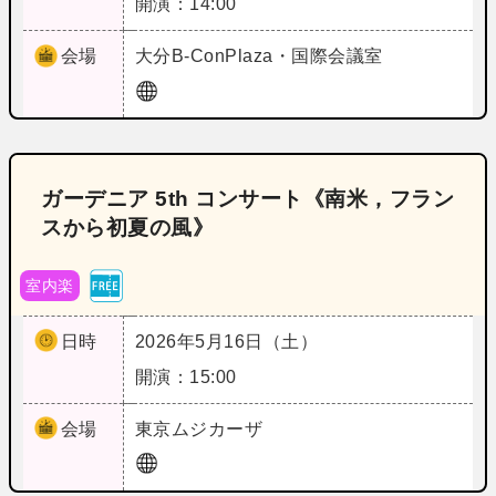
開演：14:00
会場
大分
B‐ConPlaza・国際会議室
ガーデニア 5th コンサート《南米，フラン
スから初夏の風》
室内楽
日時
2026年5月16日（土）
開演：15:00
会場
東京
ムジカーザ