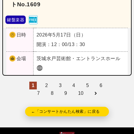
トNo.1609
鍵盤楽器
日時
2026年5月17日（日）
開演：12：00/13：30
会場
茨城
水戸芸術館・エントランスホール
1
2
3
4
5
6
7
8
9
10
←「コンサートかんたん検索」に戻る