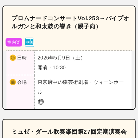
プロムナードコンサートVol.253～パイプオ
ルガンと和太鼓の響き（親子向）
室内楽
日時
2026年5月9日（土）
開演：10:30
会場
東京
府中の森芸術劇場・ウィーンホー
ル
ミュゼ・ダール吹奏楽団第27回定期演奏会