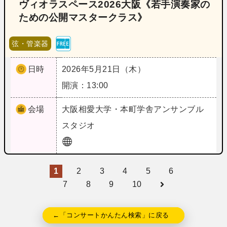
ヴィオラスペース2026大阪《若手演奏家の
ための公開マスタークラス》
弦・管楽器
日時
2026年5月21日（木）
開演：13:00
会場
大阪
相愛大学・本町学舎アンサンブル
スタジオ
1
2
3
4
5
6
7
8
9
10
←「コンサートかんたん検索」に戻る