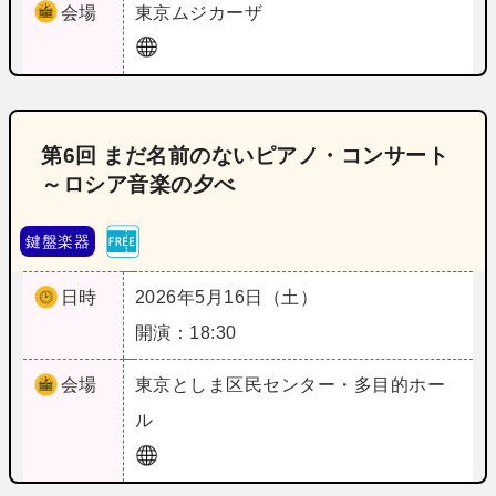
会場
東京
ムジカーザ
第6回 まだ名前のないピアノ・コンサート
～ロシア音楽の夕べ
鍵盤楽器
日時
2026年5月16日（土）
開演：18:30
会場
東京
としま区民センター・多目的ホー
ル