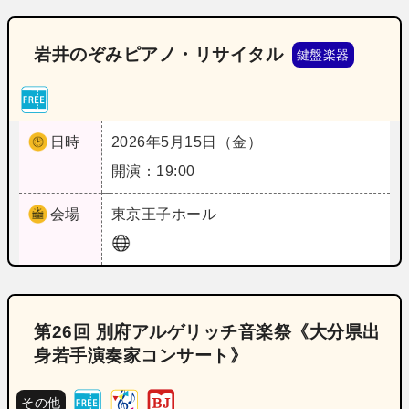
岩井のぞみピアノ・リサイタル
鍵盤楽器
日時
2026年5月15日（金）
開演：19:00
会場
東京
王子ホール
第26回 別府アルゲリッチ音楽祭《大分県出
身若手演奏家コンサート》
その他