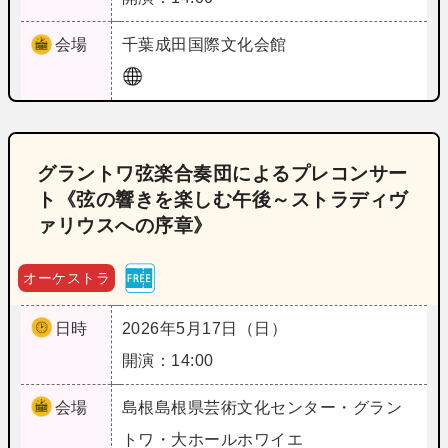
会場
千葉
成田国際文化会館
グラントワ弦楽合奏団によるプレコンサー
ト《弦の響きを楽しむ午後～ストラディヴ
ァリウスへの序章》
オーケストラ
日時
2026年5月17日（日）
開演：14:00
会場
島根
島根県芸術文化センター・グラン
トワ・大ホールホワイエ