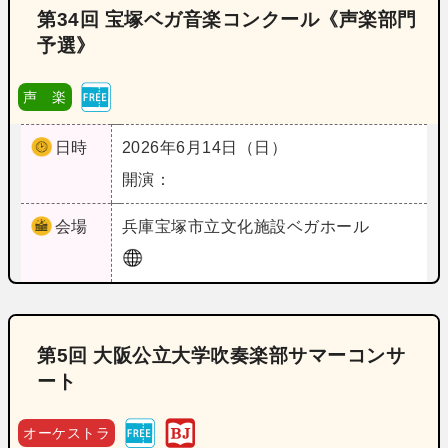
第34回 宝塚ベガ音楽コンクール《声楽部門
予選》
声 楽
日時
2026年6月14日（日）
開演：
会場
兵庫
宝塚市立文化施設ベガホール
第5回 大阪公立大学吹奏楽部サマーコンサ
ート
オーケストラ