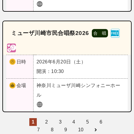
ミューザ川崎市民合唱祭2026
合 唱
日時
2026年6月20日（土）
開演：10:30
会場
神奈川
ミューザ川崎シンフォニーホー
ル
1
2
3
4
5
6
7
8
9
10