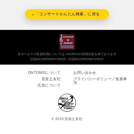
←「コンサートかんたん検索」に戻る
当サービスの音楽利用については JASRACの利用許諾を得ております
許諾9013065006Y30005
許諾9013065008Y45037
ONTOMOについて
お問い合わせ
音楽之友社
プライバシーポリシー／免責事
項
広告について
© 2018 音楽之友社