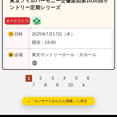
東京フィルハーモニー交響楽団第1020回サ
ントリー定期シリーズ
オーケストラ
日時
2025年7月17日（木）
開演：19:00
会場
東京
サントリーホール・大ホール
1
2
3
4
5
6
7
8
9
10
←「コンサートかんたん検索」に戻る