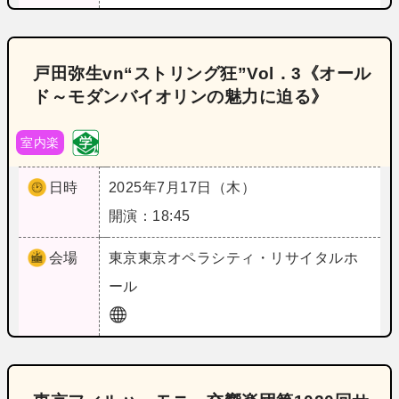
戸田弥生vn“ストリング狂”Vol．3《オール
ド～モダンバイオリンの魅力に迫る》
室内楽
日時
2025年7月17日（木）
開演：18:45
会場
東京
東京オペラシティ・リサイタルホ
ール