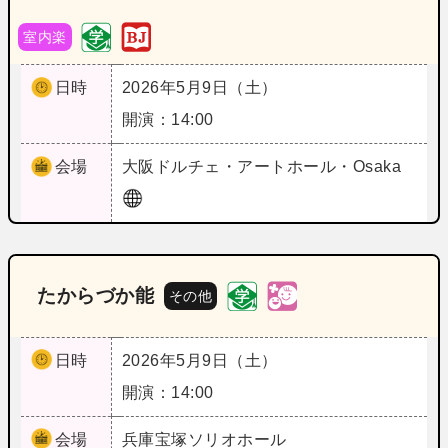
室内楽
日時
2026年5月9日（土）
開演：14:00
会場
大阪
ドルチェ・アートホール・Osaka
たからづか能
その他
日時
2026年5月9日（土）
開演：14:00
会場
兵庫
宝塚ソリオホール