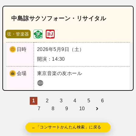
中島諒サクソフォーン・リサイタル
弦・管楽器
日時
2026年5月9日（土）
開演：14:30
会場
東京
音楽の友ホール
1
2
3
4
5
6
7
8
9
10
←「コンサートかんたん検索」に戻る