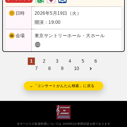
日時
2026年5月19日（火）
開演：19:00
会場
東京
サントリーホール・大ホール
1
2
3
4
5
6
7
8
9
10
←「コンサートかんたん検索」に戻る
当サービスの音楽利用については JASRACの利用許諾を得ております