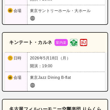
会場
東京
サントリーホール・大ホール
キンテート・カルネ
室内楽
日時
2026年5月18日（月）
開演：19:00
会場
東京
Jazz Dining B-flat
名古屋フィルハーモニー交響楽団 りらくら