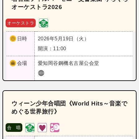
オーケストラ2026
オーケストラ
日時
2026年5月19日（火）
開演：11:00
会場
愛知
岡谷鋼機名古屋公会堂
ウィーン少年合唱団《World Hits～音楽で
めぐる世界旅行》
合 唱