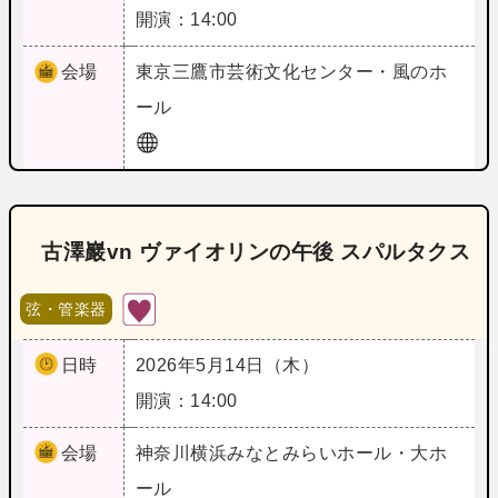
開演：14:00
会場
東京
三鷹市芸術文化センター・風のホ
ール
古澤巖vn ヴァイオリンの午後 スパルタクス
弦・管楽器
日時
2026年5月14日（木）
開演：14:00
会場
神奈川
横浜みなとみらいホール・大ホ
ール