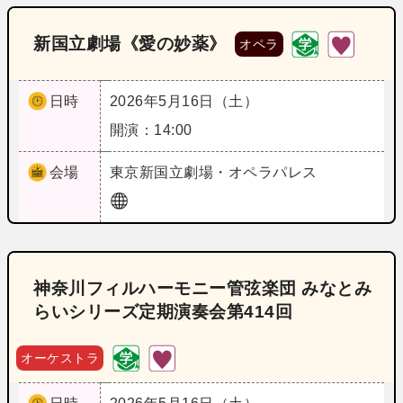
新国立劇場《愛の妙薬》
オペラ
日時
2026年5月16日（土）
開演：14:00
会場
東京
新国立劇場・オペラパレス
神奈川フィルハーモニー管弦楽団 みなとみ
らいシリーズ定期演奏会第414回
オーケストラ