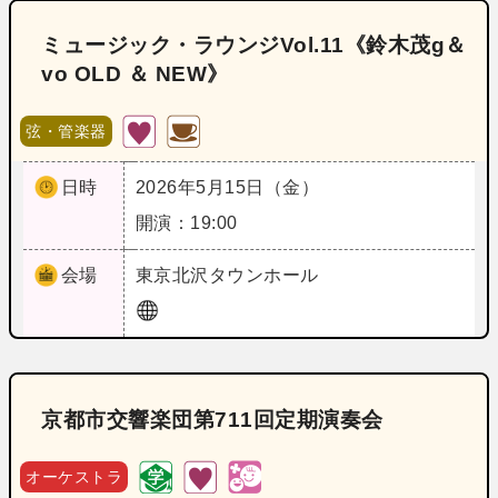
ミュージック・ラウンジVol.11《鈴木茂g＆
vo OLD ＆ NEW》
弦・管楽器
日時
2026年5月15日（金）
開演：19:00
会場
東京
北沢タウンホール
京都市交響楽団第711回定期演奏会
オーケストラ