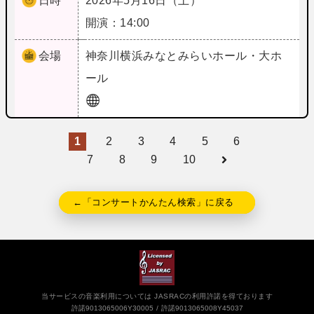
日時
2026年5月16日（土）
開演：14:00
会場
神奈川
横浜みなとみらいホール・大ホ
ール
1
2
3
4
5
6
7
8
9
10
←「コンサートかんたん検索」に戻る
当サービスの音楽利用については JASRACの利用許諾を得ております
許諾9013065006Y30005
許諾9013065008Y45037