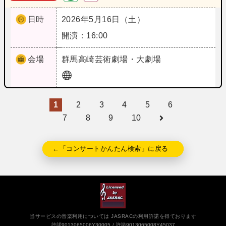
日時
2026年5月16日（土）
開演：16:00
会場
群馬
高崎芸術劇場・大劇場
1
2
3
4
5
6
7
8
9
10
←「コンサートかんたん検索」に戻る
当サービスの音楽利用については JASRACの利用許諾を得ております
許諾9013065006Y30005
許諾9013065008Y45037