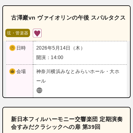
古澤巖vn ヴァイオリンの午後 スパルタクス
弦・管楽器
日時
2026年5月14日（木）
開演：14:00
会場
神奈川
横浜みなとみらいホール・大ホ
ール
新日本フィルハーモニー交響楽団 定期演奏
会すみだクラシックへの扉 第39回