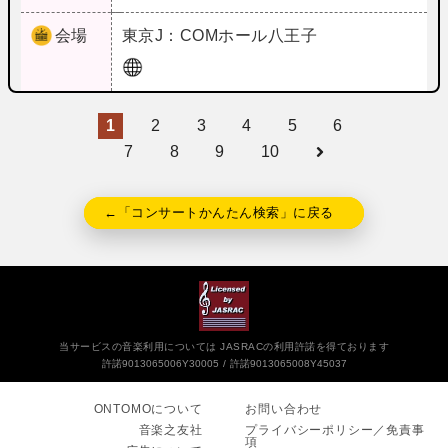
会場
東京
J：COMホール八王子
1
2
3
4
5
6
7
8
9
10
←「コンサートかんたん検索」に戻る
当サービスの音楽利用については JASRACの利用許諾を得ております
許諾9013065006Y30005
許諾9013065008Y45037
ONTOMOについて
お問い合わせ
音楽之友社
プライバシーポリシー／免責事
項