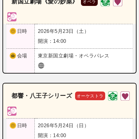
新国立劇場《愛の妙薬》
オペラ
日時
2026年5月23日（土）
開演：14:00
会場
東京
新国立劇場・オペラパレス
都響・八王子シリーズ
オーケストラ
日時
2026年5月24日（日）
開演：14:00