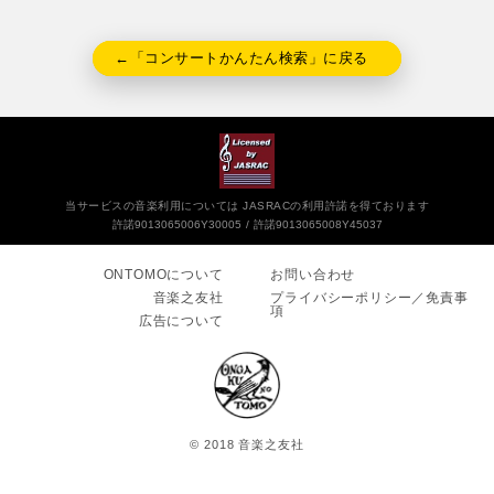
←「コンサートかんたん検索」に戻る
当サービスの音楽利用については JASRACの利用許諾を得ております
許諾9013065006Y30005
許諾9013065008Y45037
ONTOMOについて
お問い合わせ
音楽之友社
プライバシーポリシー／免責事
項
広告について
© 2018 音楽之友社