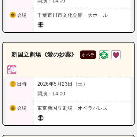
開演：14:00
会場
千葉
市川市文化会館・大ホール
新国立劇場《愛の妙薬》
オペラ
日時
2026年5月23日（土）
開演：14:00
会場
東京
新国立劇場・オペラパレス