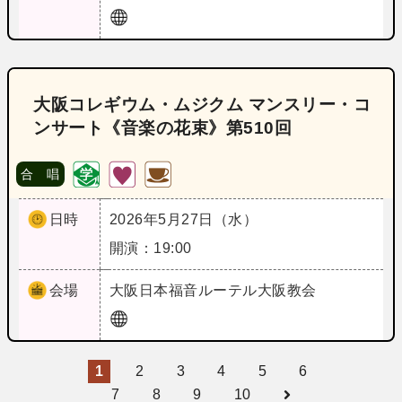
大阪コレギウム・ムジクム マンスリー・コ
ンサート《音楽の花束》第510回
合 唱
日時
2026年5月27日（水）
開演：19:00
会場
大阪
日本福音ルーテル大阪教会
1
2
3
4
5
6
7
8
9
10