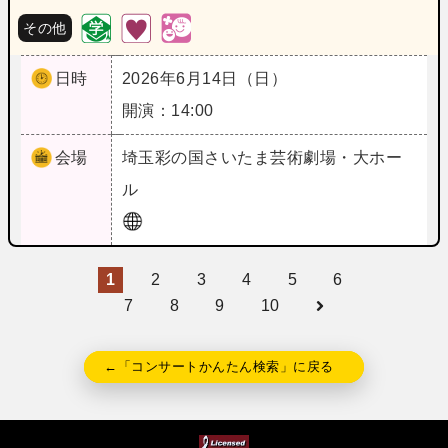
その他
日時
2026年6月14日（日）
開演：14:00
会場
埼玉
彩の国さいたま芸術劇場・大ホー
ル
1
2
3
4
5
6
7
8
9
10
←「コンサートかんたん検索」に戻る