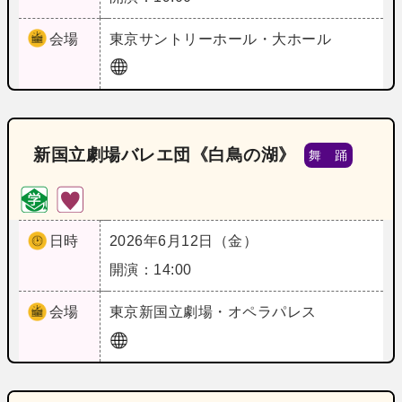
会場
東京
サントリーホール・大ホール
新国立劇場バレエ団《白鳥の湖》
舞 踊
日時
2026年6月12日（金）
開演：14:00
会場
東京
新国立劇場・オペラパレス