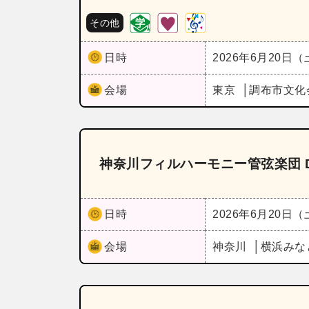
その他
日時
2026年6月20日
会場
東京
調布市文化
神奈川フィルハーモニー管弦楽団 Dra
日時
2026年6月20日
会場
神奈川
横浜みな