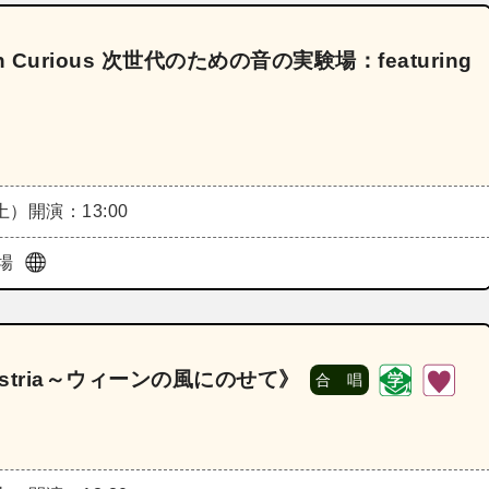
n Curious 次世代のための音の実験場：featuring
（土）
開演：13:00
場
ustria～ウィーンの風にのせて》
合 唱