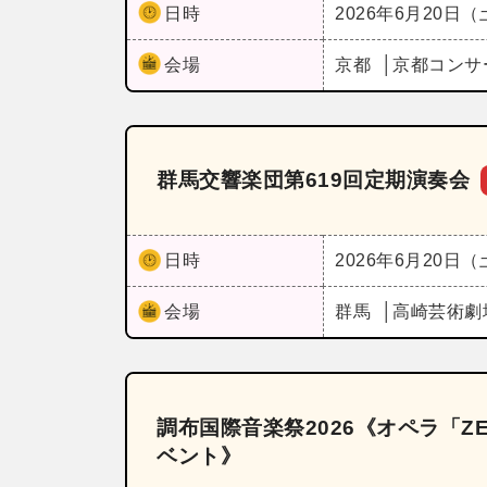
日時
2026年6月20日
会場
京都
京都コンサ
群馬交響楽団第619回定期演奏会
日時
2026年6月20日
会場
群馬
高崎芸術劇
調布国際音楽祭2026《オペラ「
ベント》