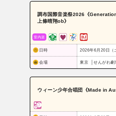
調布国際音楽祭2026《Generatio
上條晴翔ob》
室内楽
日時
2026年6月20日
会場
東京
せんがわ劇
ウィーン少年合唱団《Made in A