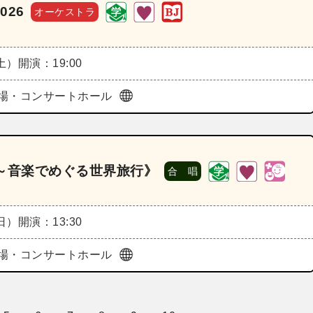
26
オーケストラ
（土）
開演：19:00
場・コンサートホール
ts～音楽でめぐる世界旅行》
合 唱
（日）
開演：13:30
場・コンサートホール