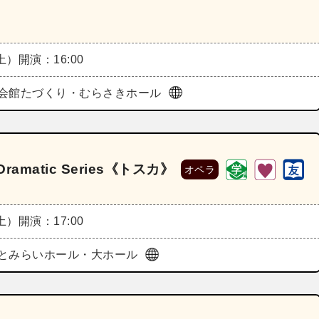
（土）
開演：16:00
会館たづくり・むらさきホール
matic Series《トスカ》
オペラ
（土）
開演：17:00
とみらいホール・大ホール