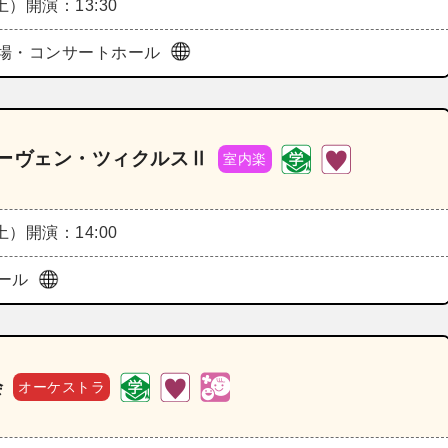
（土）
開演：13:30
場・コンサートホール
トーヴェン・ツィクルスⅡ
室内楽
（土）
開演：14:00
ール
会
オーケストラ