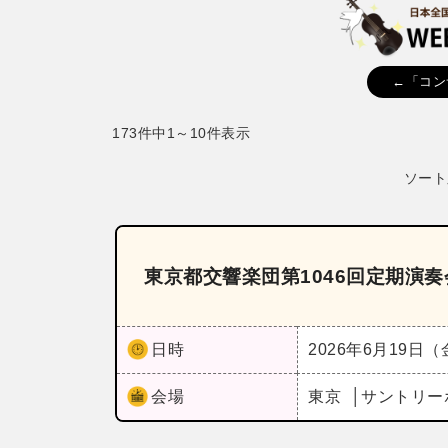
←「コン
173件中1～10件表示
ソート
東京都交響楽団第1046回定期演
日時
2026年6月19日
会場
東京
サントリー