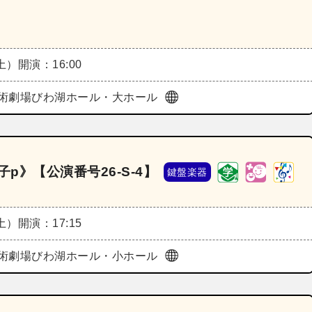
（土）
開演：16:00
術劇場びわ湖ホール・大ホール
p》【公演番号26‐S‐4】
鍵盤楽器
（土）
開演：17:15
術劇場びわ湖ホール・小ホール