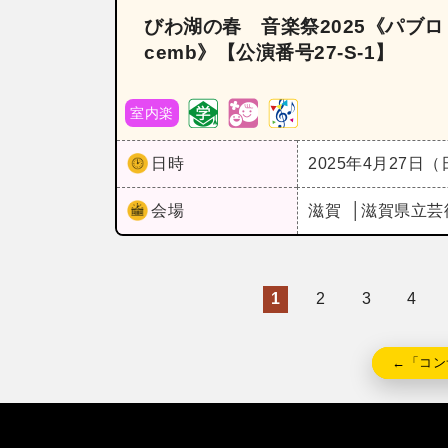
びわ湖の春 音楽祭2025《パブロ
cemb》【公演番号27‐S‐1】
室内楽
日時
2025年4月27日
会場
滋賀
滋賀県立芸
1
2
3
4
←「コン