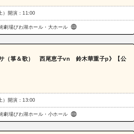
（土）
開演：11:00
術劇場びわ湖ホール・大ホール
リサ（箏＆歌） 西尾恵子vn 鈴木華重子p》【公
（土）
開演：13:00
術劇場びわ湖ホール・小ホール