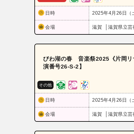
日時
2025年4月26日
会場
滋賀
滋賀県立芸
びわ湖の春 音楽祭2025《片岡
演番号26‐S‐2】
その他
日時
2025年4月26日
会場
滋賀
滋賀県立芸