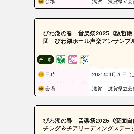
会場
滋賀
滋賀県立芸
びわ湖の春 音楽祭2025《阪哲
団 びわ湖ホール声楽アンサンブル》
合 唱
日時
2025年4月26日
会場
滋賀
滋賀県立芸
びわ湖の春 音楽祭2025《箕面
チング＆チアリーディングステージ》