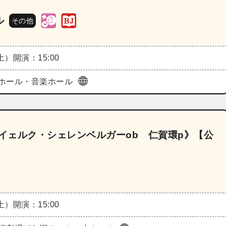
ル
その他
（土）
開演：15:00
ホール・音楽ホール
スイェルク・シェレンベルガーob 仁賀環p》【公
（土）
開演：15:00