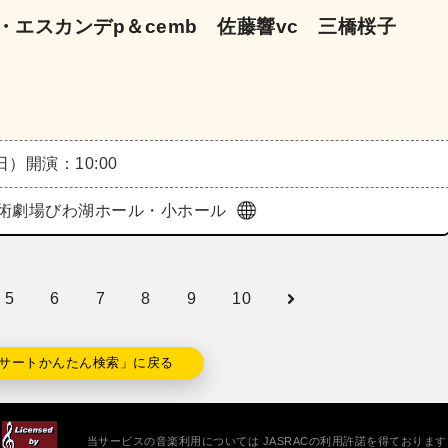
・エスカンデp＆cemb 佐藤響vc 三橋桜子
（日）
開演：10:00
術劇場びわ湖ホール・小ホール
5
6
7
8
9
10
サートかんたん検索」に戻る
当サービスの音楽利用については JASRACの利用許諾を得ております