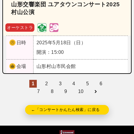
山形交響楽団 ユアタウンコンサート2025
村山公演
オーケストラ
日時
2025年5月18日（日）
開演：15:00
会場
山形
村山市民会館
1
2
3
4
5
6
7
8
9
10
←「コンサートかんたん検索」に戻る