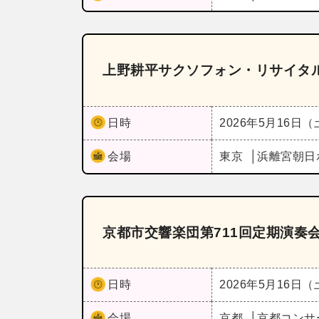
上野耕平サクソフォン・リサイタ
日時
2026年5月16日
会場
東京
浜離宮朝日
京都市交響楽団第711回定期演奏
日時
2026年5月16日
会場
京都
京都コンサ