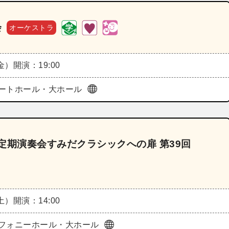
会
オーケストラ
（金）
開演：19:00
ートホール・大ホール
定期演奏会すみだクラシックへの扉 第39回
（土）
開演：14:00
フォニーホール・大ホール