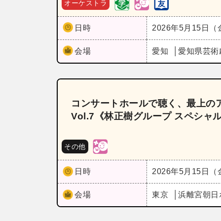
オーケストラ
日時
2026年5月15日
会場
愛知
愛知県芸術
コンサートホールで聴く、最上の
Vol.7《林正樹グループ スペシ
その他
日時
2026年5月15日
会場
東京
浜離宮朝日