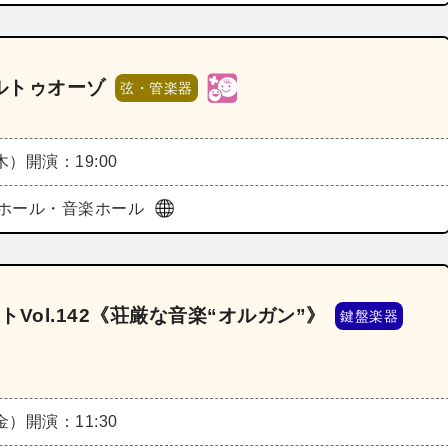
ルトゥオーゾ
弦・管楽器
（木）
開演：19:00
ホール・音楽ホール
Vol.142《荘厳な音楽“オルガン”》
鍵盤楽器
（金）
開演：11:30