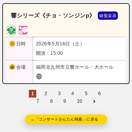
響シリーズ《チョ・ソンジンp》
鍵盤楽器
日時
2026年5月16日（土）
開演：15:00
会場
福岡
北九州市立響ホール・大ホール
1
2
3
4
5
6
7
8
9
10
←「コンサートかんたん検索」に戻る