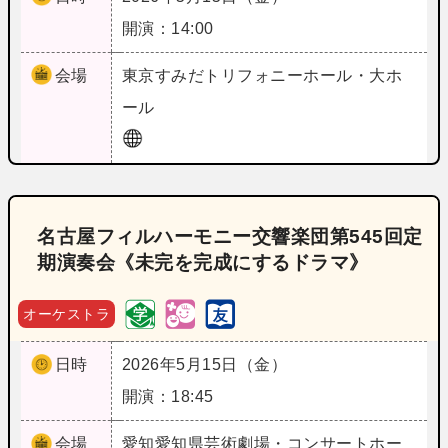
開演：14:00
会場
東京
すみだトリフォニーホール・大ホ
ール
名古屋フィルハーモニー交響楽団第545回定
期演奏会《未完を完成にするドラマ》
オーケストラ
日時
2026年5月15日（金）
開演：18:45
会場
愛知
愛知県芸術劇場・コンサートホー