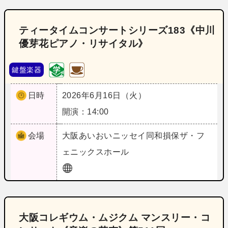
ティータイムコンサートシリーズ183《中川
優芽花ピアノ・リサイタル》
鍵盤楽器
日時
2026年6月16日（火）
開演：14:00
会場
大阪
あいおいニッセイ同和損保ザ・フ
ェニックスホール
大阪コレギウム・ムジクム マンスリー・コ