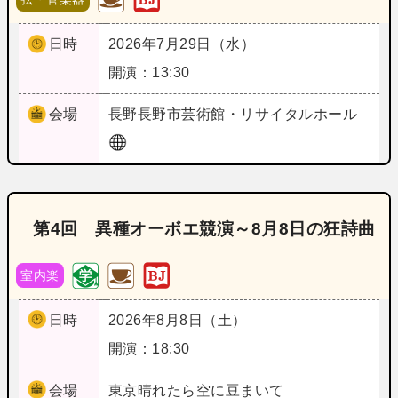
日時
2026年7月29日（水）
開演：13:30
会場
長野
長野市芸術館・リサイタルホール
第4回 異種オーボエ競演～8月8日の狂詩曲
室内楽
日時
2026年8月8日（土）
開演：18:30
会場
東京
晴れたら空に豆まいて