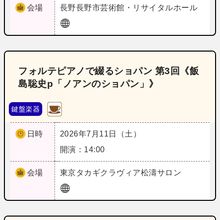
会場
長野
長野市芸術館・リサイタルホール
フォルテピアノで綴るショパン 第3回《飯
島聡史p「ノアンのショパン」》
鍵盤楽器
日時
2026年7月11日（土）
開演：14:00
会場
東京
タカギクラヴィア松濤サロン