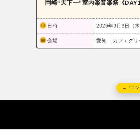
岡崎“天下一”室内楽音楽祭《DAY
日時
2026年9月3日（
会場
愛知
カフェグリ
←「コン