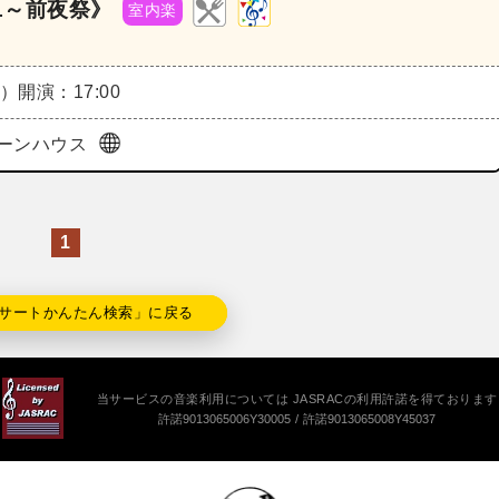
1～前夜祭》
室内楽
木）
開演：17:00
ーンハウス
1
サートかんたん検索」に戻る
当サービスの音楽利用については JASRACの利用許諾を得ております
許諾9013065006Y30005
許諾9013065008Y45037