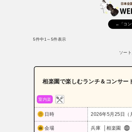
←「コン
5件中1～5件表示
ソート
相楽園で楽しむランチ＆コンサー
室内楽
日時
2026年5月25日
会場
兵庫
相楽園