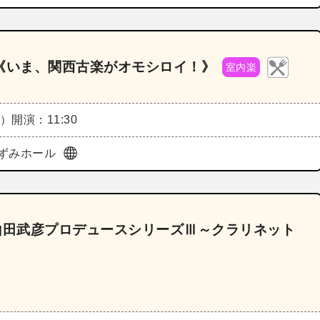
1《いま、関西古楽がオモシロイ！》
室内楽
火）
開演：11:30
ずみホール
山田武彦プロデュースシリーズⅢ～クラリネット
》