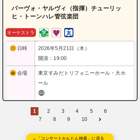
パーヴォ・ヤルヴィ（指揮）チューリッ
ヒ・トーンハレ管弦楽団
オーケストラ
日時
2026年5月21日（木）
開演：19:00
会場
東京
すみだトリフォニーホール・大ホ
ール
1
2
3
4
5
6
7
8
9
10
←「コンサートかんたん検索」に戻る