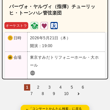
パーヴォ・ヤルヴィ（指揮）チューリッ
ヒ・トーンハレ管弦楽団
オーケストラ
日時
2026年5月21日（木）
開演：19:00
会場
東京
すみだトリフォニーホール・大ホ
ール
1
2
3
4
5
6
7
8
9
10
←「コンサートかんたん検索」に戻る