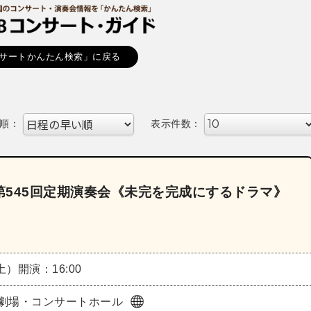
サートかんたん検索」に戻る
順：
表示件数：
545回定期演奏会《未完を完成にするドラマ》
（土）
開演：16:00
劇場・コンサートホール