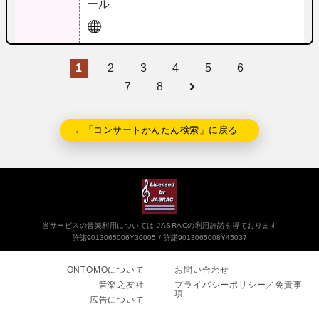
ール
1
2
3
4
5
6
7
8
←「コンサートかんたん検索」に戻る
当サービスの音楽利用については JASRACの利用許諾を得ております
許諾9013065006Y30005
許諾9013065008Y45037
ONTOMOについて
お問い合わせ
音楽之友社
プライバシーポリシー／免責事
項
広告について