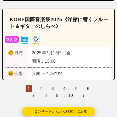
KOBE国際音楽祭2025《洋館に響くフルー
ト＆ギターのしらべ》
室内楽
日時
2025年7月18日（金）
開演：15:00
会場
兵庫
ラインの館
1
2
3
4
5
6
7
8
9
10
←「コンサートかんたん検索」に戻る