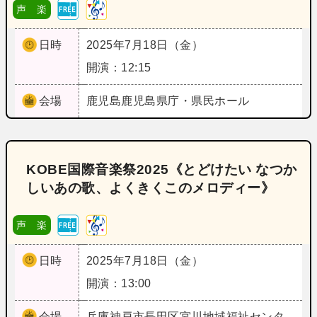
声 楽
日時
2025年7月18日（金）
開演：12:15
会場
鹿児島
鹿児島県庁・県民ホール
KOBE国際音楽祭2025《とどけたい なつか
しいあの歌、よくきくこのメロディー》
声 楽
日時
2025年7月18日（金）
開演：13:00
会場
兵庫
神戸市長田区宮川地域福祉センタ