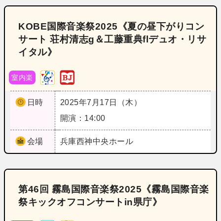
KOBE国際音楽祭2025《夏の昼下がりコン
サート 荘村清志g＆工藤重典flデュオ・リサ
イタル》
室内楽
日時
2025年7月17日（木）
開演：14:00
会場
兵庫
西神中央ホール
第46回 霧島国際音楽祭2025《霧島国際音楽
祭キックオフコンサートin県庁》