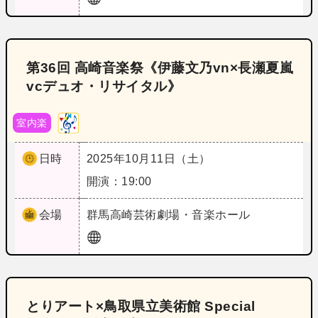
第36回 高崎音楽祭《伊藤文乃vn×長瀬夏嵐
vcデュオ・リサイタル》
室内楽
日時
2025年10月11日（土）
開演：19:00
会場
群馬
高崎芸術劇場・音楽ホール
とりアート×鳥取県立美術館 Special