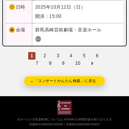
日時
2025年10月12日（日）
開演：15:00
会場
群馬
高崎芸術劇場・音楽ホール
1
2
3
4
5
6
7
8
9
10
←「コンサートかんたん検索」に戻る
当サービスの音楽利用については JASRACの利用許諾を得ております
許諾9013065006Y30005
許諾9013065008Y45037