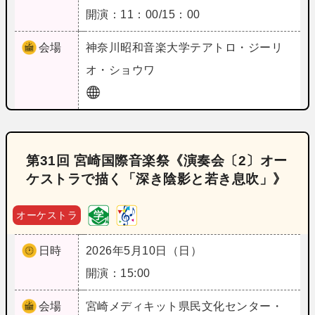
開演：11：00/15：00
会場
神奈川
昭和音楽大学テアトロ・ジーリ
オ・ショウワ
第31回 宮崎国際音楽祭《演奏会〔2〕オー
ケストラで描く「深き陰影と若き息吹」》
オーケストラ
日時
2026年5月10日（日）
開演：15:00
会場
宮崎
メディキット県民文化センター・