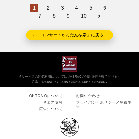
1
2
3
4
5
6
7
8
9
10
←「コンサートかんたん検索」に戻る
当サービスの音楽利用については JASRACの利用許諾を得ております
許諾9013065006Y30005
許諾9013065008Y45037
ONTOMOについて
お問い合わせ
音楽之友社
プライバシーポリシー／免責事
項
広告について