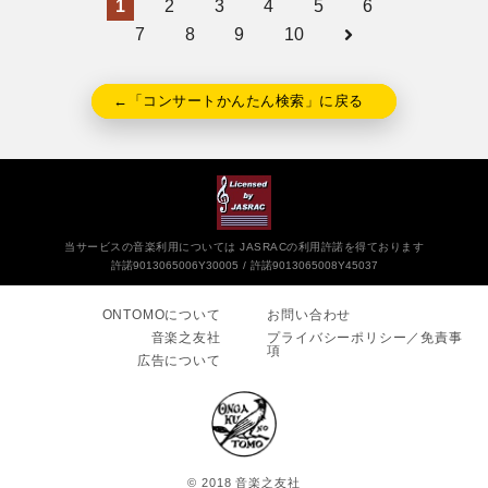
1
2
3
4
5
6
7
8
9
10
←「コンサートかんたん検索」に戻る
当サービスの音楽利用については JASRACの利用許諾を得ております
許諾9013065006Y30005
許諾9013065008Y45037
ONTOMOについて
お問い合わせ
音楽之友社
プライバシーポリシー／免責事
項
広告について
© 2018 音楽之友社