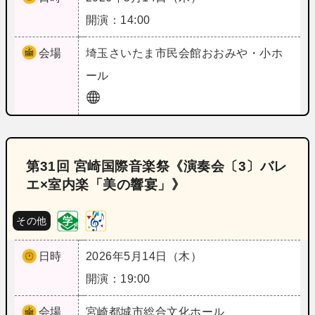
開演：14:00
会場
埼玉
さいたま市民会館おおみや・小ホ
ール
第31回 宮崎国際音楽祭《演奏会〔3〕バレ
エ×室内楽「美の響宴」》
その他
日時
2026年5月14日（木）
開演：19:00
会場
宮崎
都城市総合文化ホール