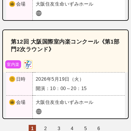
会場
大阪
住友生命いずみホール
第12回 大阪国際室内楽コンクール《第1部
門2次ラウンド》
室内楽
日時
2026年5月19日（火）
開演：10：00～20：15
会場
大阪
住友生命いずみホール
1
2
3
4
5
6