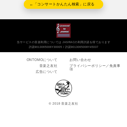
←「コンサートかんたん検索」に戻る
当サービスの音楽利用については JASRACの利用許諾を得ております
許諾9013065006Y30005
許諾9013065008Y45037
ONTOMOについて
お問い合わせ
音楽之友社
プライバシーポリシー／免責事
項
広告について
© 2018 音楽之友社