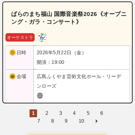
ばらのまち福山 国際音楽祭2026《オープニ
ング・ガラ・コンサート》
オーケストラ
日時
2026年5月22日（金）
開演：19:00
会場
広島
ふくやま芸術文化ホール・リーデ
ンローズ
1
2
3
4
5
6
7
8
9
10