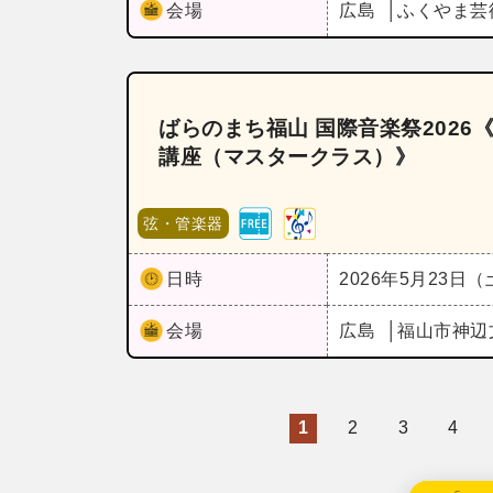
会場
広島
ふくやま芸
ばらのまち福山 国際音楽祭202
講座（マスタークラス）》
弦・管楽器
日時
2026年5月23日
会場
広島
福山市神辺
1
2
3
4