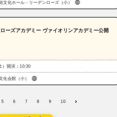
術文化ホール・リーデンローズ（小）
6《ローズアカデミー ヴァイオリンアカデミー公開
（土）
開演：10:30
文化会館（小）
5
6
7
8
9
10