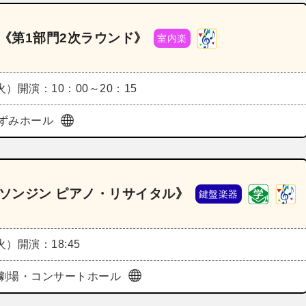
ル《第1部門2次ラウンド》
室内楽
（火）
開演：10：00～20：15
ずみホール
・ソンジン ピアノ・リサイタル》
鍵盤楽器
（火）
開演：18:45
劇場・コンサートホール