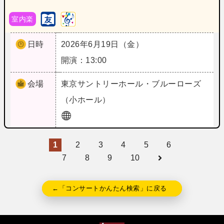
室内楽
日時
2026年6月19日（金）
開演：13:00
会場
東京
サントリーホール・ブルーローズ
（小ホール）
1
2
3
4
5
6
7
8
9
10
←「コンサートかんたん検索」に戻る