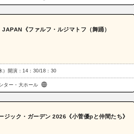
N JAPAN《ファルフ・ルジマトフ（舞踊）
（水）
開演：14：30/18：30
ンター・大ホール
ージック・ガーデン 2026《小菅優pと仲間たち》