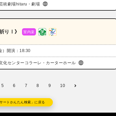
術劇場hitaru・劇場
の祈りⅠ》
室内楽
（金）
開演：18:30
文化センターコラーレ・カーターホール
5
6
7
8
9
10
サートかんたん検索」に戻る