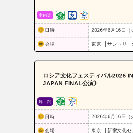
室内楽
日時
2026年6月16日
会場
東京
サントリー
ロシア文化フェスティバル2026 I
JAPAN FINAL公演》
舞 踊
日時
2026年6月16日
会場
東京
新宿文化セ