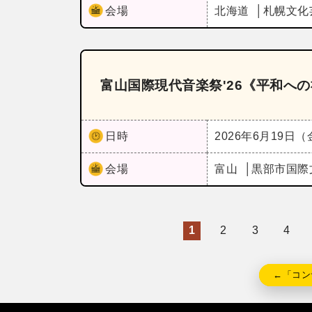
会場
北海道
札幌文化芸
富山国際現代音楽祭'26《平和へ
日時
2026年6月19日
会場
富山
黒部市国際
1
2
3
4
←「コン