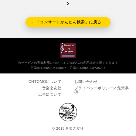
←「コンサートかんたん検索」に戻る
当サービスの音楽利用については JASRACの利用許諾を得ております
許諾9013065006Y30005
許諾9013065008Y45037
ONTOMOについて
お問い合わせ
音楽之友社
プライバシーポリシー／免責事
項
広告について
© 2018 音楽之友社