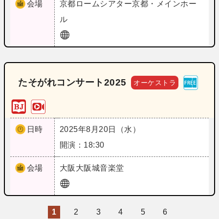
会場
京都
ロームシアター京都・メインホー
ル
たそがれコンサート2025
オーケストラ
日時
2025年8月20日（水）
開演：18:30
会場
大阪
大阪城音楽堂
1
2
3
4
5
6