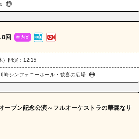
de
18回
室内楽
（木）
開演：12:15
川崎シンフォニーホール・歓喜の広場
リオープン記念公演～フルオーケストラの華麗なサ