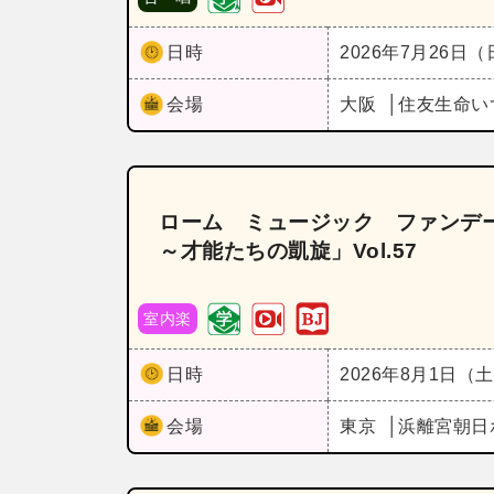
日時
2026年7月26日
会場
大阪
住友生命い
ローム ミュージック ファンデー
～才能たちの凱旋」Vol.57
室内楽
日時
2026年8月1日（
会場
東京
浜離宮朝日