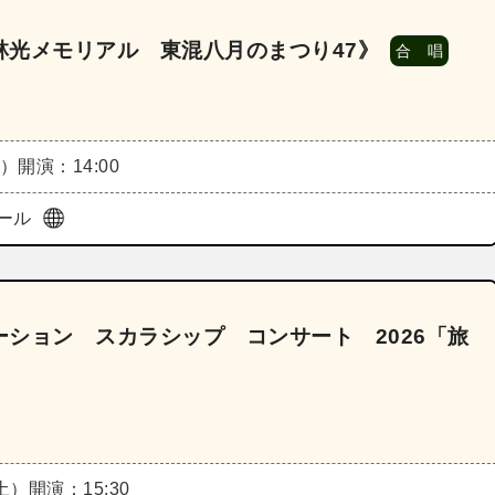
林光メモリアル 東混八月のまつり47》
合 唱
土）
開演：14:00
ール
ション スカラシップ コンサート 2026「旅
（土）
開演：15:30