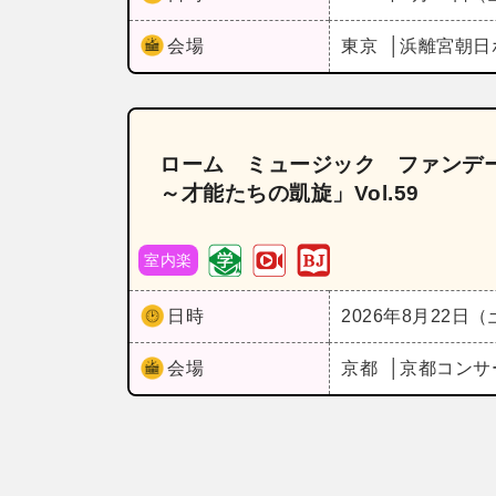
会場
東京
浜離宮朝日
ローム ミュージック ファンデー
～才能たちの凱旋」Vol.59
室内楽
日時
2026年8月22日
会場
京都
京都コンサ