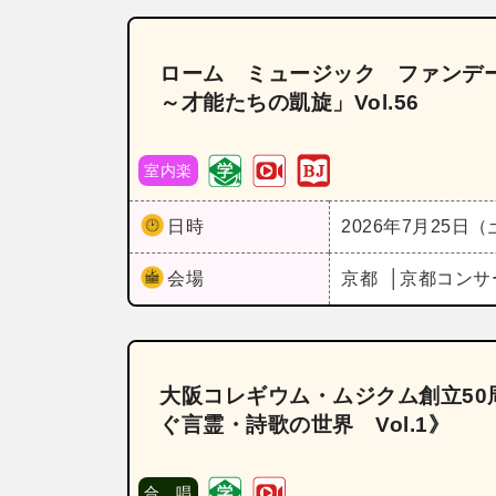
ローム ミュージック ファンデー
～才能たちの凱旋」Vol.56
室内楽
日時
2026年7月25日
会場
京都
京都コンサ
大阪コレギウム・ムジクム創立50
ぐ言霊・詩歌の世界 Vol.1》
合 唱