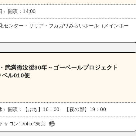
（日）
開演：14:00
化センター・リリア・フカガワみらいホール（メインホー
年・武満徹没後30年～ゴーベールプロジェクト
ラベル010便
（水）
開演：【ぷち】16：00 【夜の部】19：00
サロン“Dolce”東京