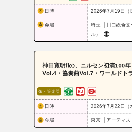
日時
2026年7月19日
会場
埼玉
川口総合文
ル）
神田寛明flの、ニルセン初演100
Vol.4・協奏曲Vol.7・ワールドト
弦・管楽器
日時
2026年7月22日
会場
東京
アーティスト