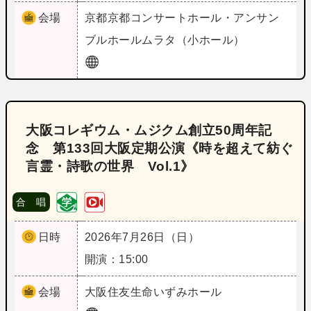
会場
京都
京都コンサートホール・アンサン
ブルホールムラタ（小ホール）
大阪コレギウム・ムジクム創立50周年記
念 第133回大阪定期公演《時を超えて紡ぐ
言霊・詩歌の世界 Vol.1》
合 唱
日時
2026年7月26日（日）
開演：15:00
会場
大阪
住友生命いずみホール