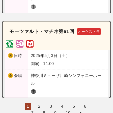
モーツァルト・マチネ第61回
オーケストラ
日時
2025年5月3日（土）
開演：11:00
会場
神奈川
ミューザ川崎シンフォニーホー
ル
1
2
3
4
5
6
7
8
9
10