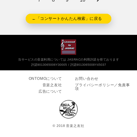
←「コンサートかんたん検索」に戻る
当サービスの音楽利用については JASRACの利用許諾を得ております
許諾9013065006Y30005
許諾9013065008Y45037
ONTOMOについて
お問い合わせ
音楽之友社
プライバシーポリシー／免責事
項
広告について
© 2018 音楽之友社