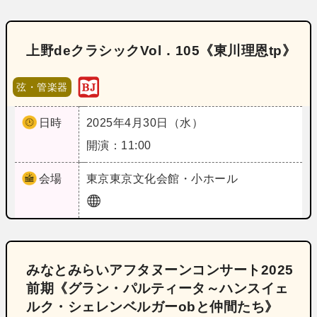
上野deクラシックVol．105《東川理恩tp》
弦・管楽器
日時
2025年4月30日（水）
開演：11:00
会場
東京
東京文化会館・小ホール
みなとみらいアフタヌーンコンサート2025
前期《グラン・パルティータ～ハンスイェ
ルク・シェレンベルガーobと仲間たち》