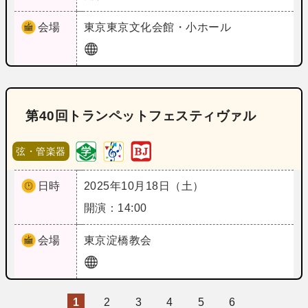
会場
東京
東京文化会館・小ホール
第40回トランペットフェスティヴァル
弦・管楽器
日時
2025年10月18日（土）
開演：14:00
会場
東京
淀橋教会
1
2
3
4
5
6