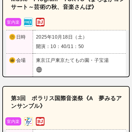
サート～芸術の秋、音楽さんぽ》
室内楽
日時
2025年10月18日（土）
開演：10：40/11：50
会場
東京
江戸東京たてもの園・子宝湯
第3回 ポラリス国際音楽祭《A 夢みるア
ンサンブル》
室内楽