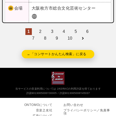
会場
大阪
枚方市総合文化芸術センター
1
2
3
4
5
6
7
8
9
10
←「コンサートかんたん検索」に戻る
当サービスの音楽利用については JASRACの利用許諾を得ております
許諾9013065006Y30005
許諾9013065008Y45037
ONTOMOについて
お問い合わせ
音楽之友社
プライバシーポリシー／免責事
項
広告について