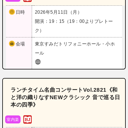
日時
2026年5月11日（月）
開演：19：15（19：00よりプレトー
ク）
会場
東京
すみだトリフォニーホール・小ホ
ール
ランチタイム名曲コンサートVol.2821《和
と洋の織りなすNEWクラシック 音で巡る日
本の四季》
室内楽