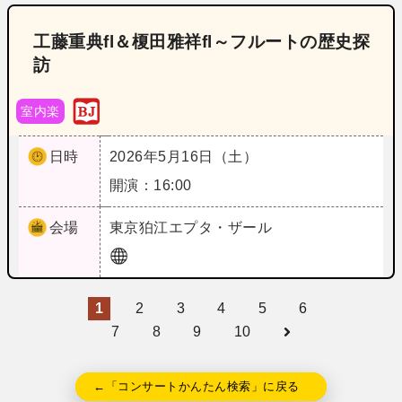
工藤重典fl＆榎田雅祥fl～フルートの歴史探
訪
室内楽
日時
2026年5月16日（土）
開演：16:00
会場
東京
狛江エプタ・ザール
1
2
3
4
5
6
7
8
9
10
←「コンサートかんたん検索」に戻る