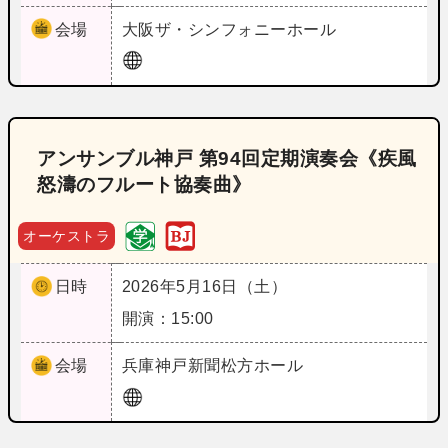
会場
大阪
ザ・シンフォニーホール
アンサンブル神戸 第94回定期演奏会《疾風
怒濤のフルート協奏曲》
オーケストラ
日時
2026年5月16日（土）
開演：15:00
会場
兵庫
神戸新聞松方ホール