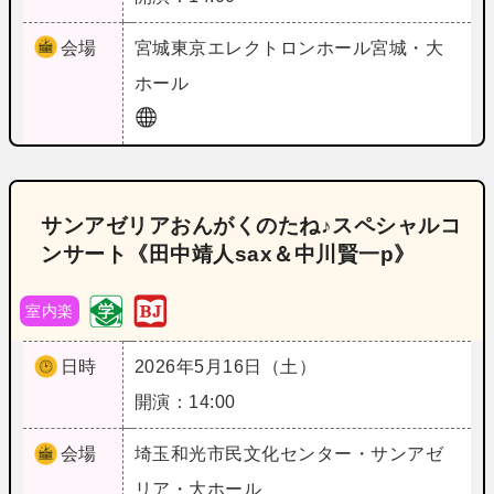
会場
宮城
東京エレクトロンホール宮城・大
ホール
サンアゼリアおんがくのたね♪スペシャルコ
ンサート《田中靖人sax＆中川賢一p》
室内楽
日時
2026年5月16日（土）
開演：14:00
会場
埼玉
和光市民文化センター・サンアゼ
リア・大ホール