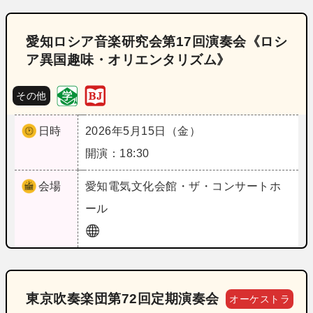
愛知ロシア音楽研究会第17回演奏会《ロシ
ア異国趣味・オリエンタリズム》
その他
日時
2026年5月15日（金）
開演：18:30
会場
愛知
電気文化会館・ザ・コンサートホ
ール
東京吹奏楽団第72回定期演奏会
オーケストラ